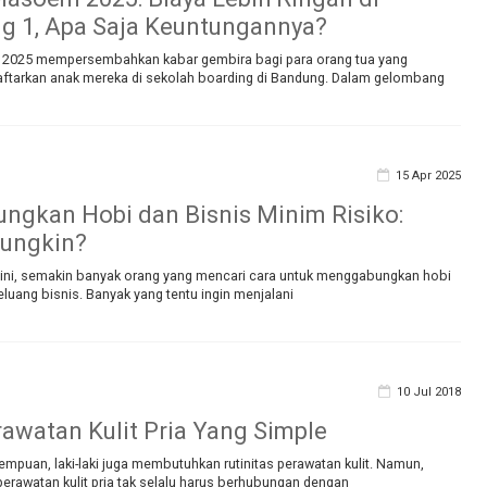
g 1, Apa Saja Keuntungannya?
2025 mempersembahkan kabar gembira bagi para orang tua yang
tarkan anak mereka di sekolah boarding di Bandung. Dalam gelombang
15 Apr 2025
gkan Hobi dan Bisnis Minim Risiko:
ungkin?
at ini, semakin banyak orang yang mencari cara untuk menggabungkan hobi
uang bisnis. Banyak yang tentu ingin menjalani
10 Jul 2018
rawatan Kulit Pria Yang Simple
mpuan, laki-laki juga membutuhkan rutinitas perawatan kulit. Namun,
erawatan kulit pria tak selalu harus berhubungan dengan