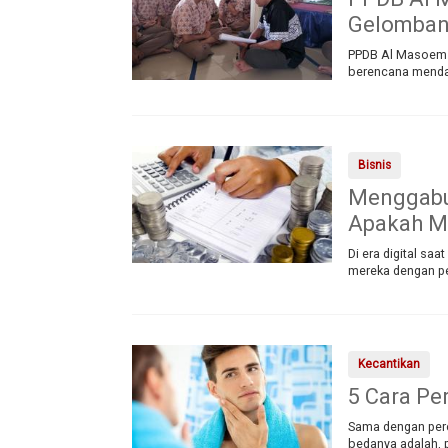
Gelomban
PPDB Al Masoem 
berencana mendaf
Bisnis
Menggabun
Apakah M
Di era digital sa
mereka dengan pel
Kecantikan
5 Cara Pe
Sama dengan pere
bedanya adalah, p