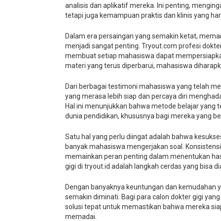
analisis dan aplikatif mereka. Ini penting, mengin
tetapi juga kemampuan praktis dan klinis yang har
Dalam era persaingan yang semakin ketat, meman
menjadi sangat penting. Tryout.com profesi dokt
membuat setiap mahasiswa dapat mempersiapkan dir
materi yang terus diperbarui, mahasiswa dihara
Dari berbagai testimoni mahasiswa yang telah mema
yang merasa lebih siap dan percaya diri menghadap
Hal ini menunjukkan bahwa metode belajar yang t
dunia pendidikan, khususnya bagi mereka yang berc
Satu hal yang perlu diingat adalah bahwa kesuks
banyak mahasiswa mengerjakan soal. Konsistensi 
memainkan peran penting dalam menentukan hasil 
gigi di tryout.id adalah langkah cerdas yang bisa 
Dengan banyaknya keuntungan dan kemudahan yang d
semakin diminati. Bagi para calon dokter gigi yan
solusi tepat untuk memastikan bahwa mereka sia
memadai.