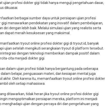
gat ujian profesi dokter gigi tidak hanya menguji pengetahuan dasar,
us dikuasai.
faatkan berbagai sumber daya untuk persiapan ujian profesi
er gigi menawarkan pendekatan yang inovatif dalam pembelajaran,
i dengan lebih baik. Melalui simulasi ujian yang realistis serta
pkan dapat meraih kesuksesan yang maksimal.
nfaatkan tryout online profesi dokter gigi di tryout.id, banyak
i ujian setelah mengikuti serangkaian tryout di platform tersebut.
erintegrasi dengan teknologi memberikan dampak positif dalam
ita-cita menjadi dokter gigi.
esan dalam ujian profesi tidak hanya bergantung pada seberapa
dalam belajar, penguasaan materi, dan kesiapan mental juga
akhir. Oleh karena itu, memanfaatkan tryout online profesi dokter
diambil oleh setiap mahasiswa.
itawarkan, tidak heran jika tryout online profesi dokter gigi
g ingin mengoptimalkan persiapan mereka, platform ini menjadi
p menghadapi ujian dengan percaya diri dan pengetahuan yang