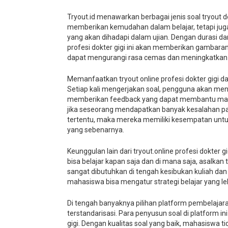
Tryout.id menawarkan berbagai jenis soal tryout do
memberikan kemudahan dalam belajar, tetapi ju
yang akan dihadapi dalam ujian. Dengan durasi da
profesi dokter gigi ini akan memberikan gambaran 
dapat mengurangi rasa cemas dan meningkatkan k
Memanfaatkan tryout online profesi dokter gigi dar
Setiap kali mengerjakan soal, pengguna akan men
memberikan feedback yang dapat membantu mahas
jika seseorang mendapatkan banyak kesalahan pa
tertentu, maka mereka memiliki kesempatan untu
yang sebenarnya.
Keunggulan lain dari tryout.online profesi dokter g
bisa belajar kapan saja dan di mana saja, asalkan 
sangat dibutuhkan di tengah kesibukan kuliah dan p
mahasiswa bisa mengatur strategi belajar yang leb
Di tengah banyaknya pilihan platform pembelajara
terstandarisasi. Para penyusun soal di platform 
gigi. Dengan kualitas soal yang baik, mahasiswa t