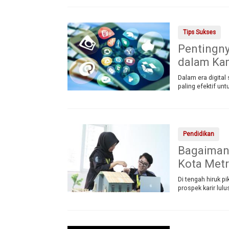
Tips Sukses
Pentingny
dalam Ka
Dalam era digital
paling efektif un
Pendidikan
Bagaimana
Kota Metr
Di tengah hiruk p
prospek karir lul