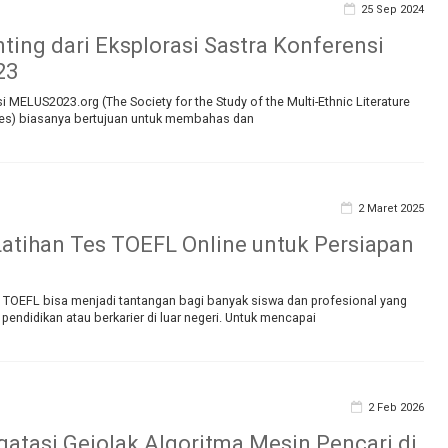
25 Sep 2024
ting dari Eksplorasi Sastra Konferensi
23
 MELUS2023.org (The Society for the Study of the Multi-Ethnic Literature
ates) biasanya bertujuan untuk membahas dan
2 Maret 2025
Latihan Tes TOEFL Online untuk Persiapan
 TOEFL bisa menjadi tantangan bagi banyak siswa dan profesional yang
 pendidikan atau berkarier di luar negeri. Untuk mencapai
2 Feb 2026
atasi Gejolak Algoritma Mesin Pencari di