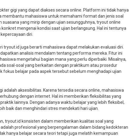
kter gigi yang dapat diakses secara online. Platform ini tidak hanya
ga membantu mahasiswa untuk memahami format dan jenis soal
n suasana yang mirip dengan ujian sesungguhnya, tryout online
konkret mengenai kondisi saat ujian berlangsung. Hal ini tentunya
epercayaan diri.
i tryout.id juga berarti mahasiswa dapat melakukan evaluasi diri.
dapatkan analisis mendalam tentang performa mereka. Fitur ini
iswa mengetahui bagian mana yang perlu diperbaiki. Misalnya,
da soal-soal yang berkaitan dengan praktikum atau prosedur
k fokus belajar pada aspek tersebut sebelum menghadapi ujian
igi adalah aksesibilitas. Karena tersedia secara online, mahasiswa
terhubung dengan internet. Hal ini memberikan fleksibilitas yang
raktik lainnya. Dengan adanya waktu belajar yang lebih fleksibel,
ih baik dan menghindari stres mendekati hari ujian.
n, tryout.id konsisten dalam memberikan kualitas soal yang
ini adalah profesional yang berpengalaman dalam bidang kedokteran
idak hanya belajar secara teori tetapi juga melatih kemampuan