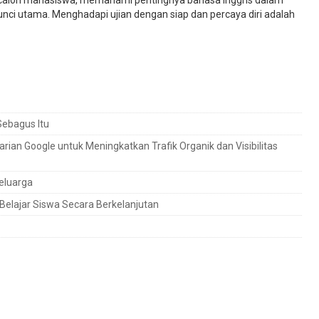
ai calon mahasiswa, memahami pentingnya bahasa Inggris dalam
unci utama. Menghadapi ujian dengan siap dan percaya diri adalah
ebagus Itu
rian Google untuk Meningkatkan Trafik Organik dan Visibilitas
eluarga
elajar Siswa Secara Berkelanjutan