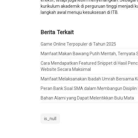
efektif, tetapi juga lebih menyenangkan. Sebag
kurikulum akademik di perguruan tinggi menjadi k
langkah awal menuju kesuksesan di ITB.
Berita Terkait
Game Online Terpopuler di Tahun 2025
Manfaat Makan Bawang Putih Mentah, Ternyata S
Cara Mendapatkan Featured Snippet di Hasil Penca
Website Secara Maksimal
Manfaat Melaksanakan Ibadah Umrah Bersama K
Peran Bank Soal SMA dalam Membangun Disiplin B
Bahan Alami yang Dapat Melentikkan Bulu Mata
is_null