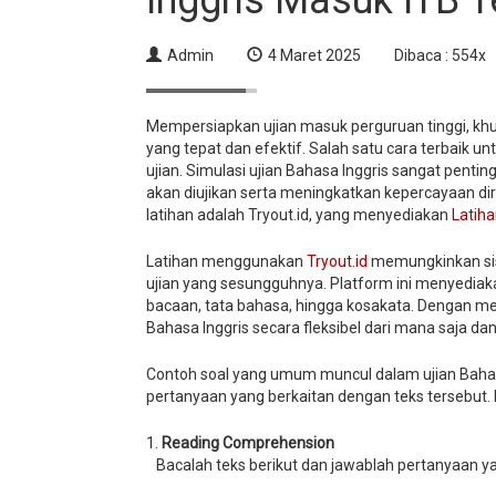
Inggris Masuk ITB T
Admin
4 Maret 2025
Dibaca : 554x
Mempersiapkan ujian masuk perguruan tinggi, khu
yang tepat dan efektif. Salah satu cara terbai
ujian. Simulasi ujian Bahasa Inggris sangat pen
akan diujikan serta meningkatkan kepercayaan dir
latihan adalah Tryout.id, yang menyediakan
Latiha
Latihan menggunakan
Tryout.id
memungkinkan sis
ujian yang sesungguhnya. Platform ini menyedia
bacaan, tata bahasa, hingga kosakata. Dengan me
Bahasa Inggris secara fleksibel dari mana saja dan
Contoh soal yang umum muncul dalam ujian Bahas
pertanyaan yang berkaitan dengan teks tersebut.
1.
Reading Comprehension
Bacalah teks berikut dan jawablah pertanyaan ya