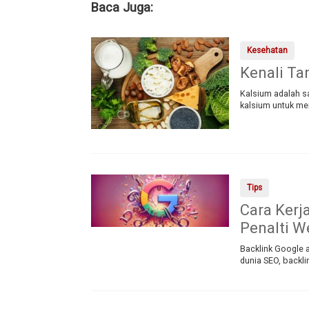
Baca Juga:
Kesehatan
Kenali Ta
Kalsium adalah s
kalsium untuk men
Tips
Cara Kerj
Penalti W
Backlink Google a
dunia SEO, backli