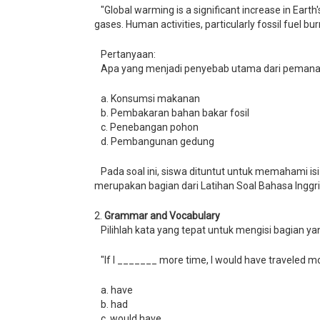
"Global warming is a significant increase in Earth
gases. Human activities, particularly fossil fuel b
Pertanyaan:
Apa yang menjadi penyebab utama dari pemanasa
a. Konsumsi makanan
b. Pembakaran bahan bakar fosil
c. Penebangan pohon
d. Pembangunan gedung
Pada soal ini, siswa dituntut untuk memahami isi
merupakan bagian dari Latihan Soal Bahasa Inggris
2.
Grammar and Vocabulary
Pilihlah kata yang tepat untuk mengisi bagian ya
"If I _______ more time, I would have traveled mor
a. have
b. had
c. would have