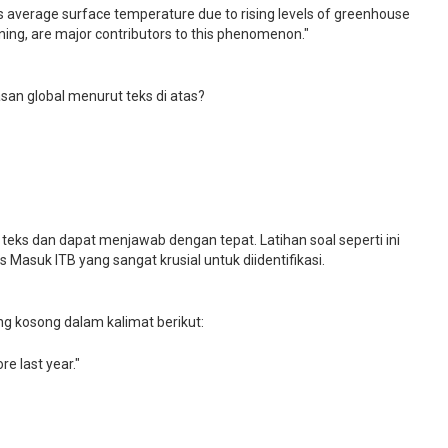
's average surface temperature due to rising levels of greenhouse
urning, are major contributors to this phenomenon."
n global menurut teks di atas?
 teks dan dapat menjawab dengan tepat. Latihan soal seperti ini
 Masuk ITB yang sangat krusial untuk diidentifikasi.
ng kosong dalam kalimat berikut:
e last year."