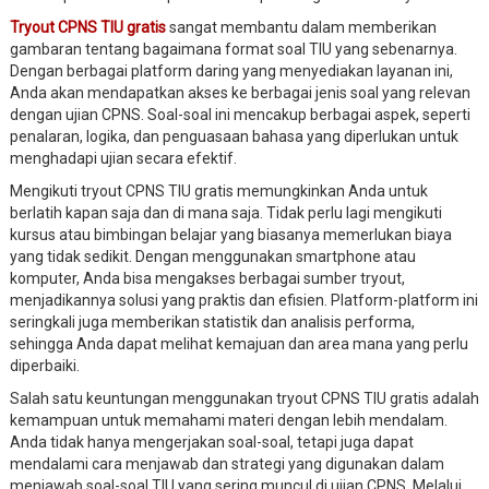
Tryout CPNS TIU gratis
sangat membantu dalam memberikan
gambaran tentang bagaimana format soal TIU yang sebenarnya.
Dengan berbagai platform daring yang menyediakan layanan ini,
Anda akan mendapatkan akses ke berbagai jenis soal yang relevan
dengan ujian CPNS. Soal-soal ini mencakup berbagai aspek, seperti
penalaran, logika, dan penguasaan bahasa yang diperlukan untuk
menghadapi ujian secara efektif.
Mengikuti tryout CPNS TIU gratis memungkinkan Anda untuk
berlatih kapan saja dan di mana saja. Tidak perlu lagi mengikuti
kursus atau bimbingan belajar yang biasanya memerlukan biaya
yang tidak sedikit. Dengan menggunakan smartphone atau
komputer, Anda bisa mengakses berbagai sumber tryout,
menjadikannya solusi yang praktis dan efisien. Platform-platform ini
seringkali juga memberikan statistik dan analisis performa,
sehingga Anda dapat melihat kemajuan dan area mana yang perlu
diperbaiki.
Salah satu keuntungan menggunakan tryout CPNS TIU gratis adalah
kemampuan untuk memahami materi dengan lebih mendalam.
Anda tidak hanya mengerjakan soal-soal, tetapi juga dapat
mendalami cara menjawab dan strategi yang digunakan dalam
menjawab soal-soal TIU yang sering muncul di ujian CPNS. Melalui