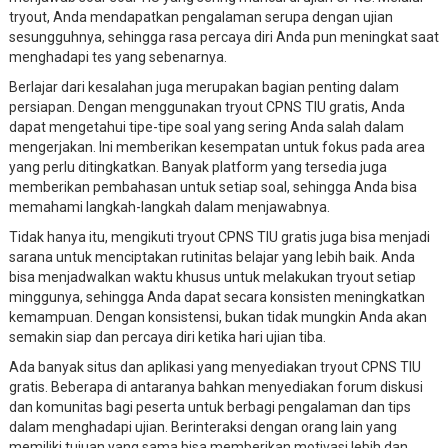
tryout, Anda mendapatkan pengalaman serupa dengan ujian
sesungguhnya, sehingga rasa percaya diri Anda pun meningkat saat
menghadapi tes yang sebenarnya.
Berlajar dari kesalahan juga merupakan bagian penting dalam
persiapan. Dengan menggunakan tryout CPNS TIU gratis, Anda
dapat mengetahui tipe-tipe soal yang sering Anda salah dalam
mengerjakan. Ini memberikan kesempatan untuk fokus pada area
yang perlu ditingkatkan. Banyak platform yang tersedia juga
memberikan pembahasan untuk setiap soal, sehingga Anda bisa
memahami langkah-langkah dalam menjawabnya.
Tidak hanya itu, mengikuti tryout CPNS TIU gratis juga bisa menjadi
sarana untuk menciptakan rutinitas belajar yang lebih baik. Anda
bisa menjadwalkan waktu khusus untuk melakukan tryout setiap
minggunya, sehingga Anda dapat secara konsisten meningkatkan
kemampuan. Dengan konsistensi, bukan tidak mungkin Anda akan
semakin siap dan percaya diri ketika hari ujian tiba.
Ada banyak situs dan aplikasi yang menyediakan tryout CPNS TIU
gratis. Beberapa di antaranya bahkan menyediakan forum diskusi
dan komunitas bagi peserta untuk berbagi pengalaman dan tips
dalam menghadapi ujian. Berinteraksi dengan orang lain yang
memiliki tujuan yang sama bisa memberikan motivasi lebih dan