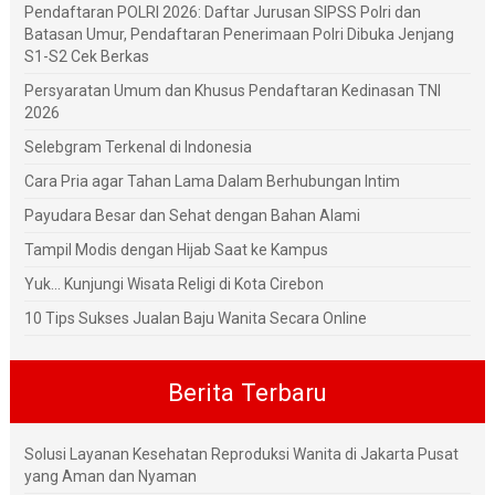
Pendaftaran POLRI 2026: Daftar Jurusan SIPSS Polri dan
Batasan Umur, Pendaftaran Penerimaan Polri Dibuka Jenjang
S1-S2 Cek Berkas
Persyaratan Umum dan Khusus Pendaftaran Kedinasan TNI
2026
Selebgram Terkenal di Indonesia
Cara Pria agar Tahan Lama Dalam Berhubungan Intim
Payudara Besar dan Sehat dengan Bahan Alami
Tampil Modis dengan Hijab Saat ke Kampus
Yuk... Kunjungi Wisata Religi di Kota Cirebon
10 Tips Sukses Jualan Baju Wanita Secara Online
Berita Terbaru
Solusi Layanan Kesehatan Reproduksi Wanita di Jakarta Pusat
yang Aman dan Nyaman