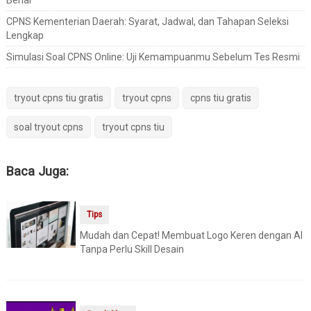
Benar
CPNS Kementerian Daerah: Syarat, Jadwal, dan Tahapan Seleksi
Lengkap
Simulasi Soal CPNS Online: Uji Kemampuanmu Sebelum Tes Resmi
tryout cpns tiu gratis
tryout cpns
cpns tiu gratis
soal tryout cpns
tryout cpns tiu
Baca Juga:
Tips
Mudah dan Cepat! Membuat Logo Keren dengan AI
Tanpa Perlu Skill Desain