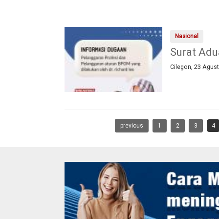
Nasional
Surat Adu
Cilegon, 23 Ag
previous
1
2
3
4