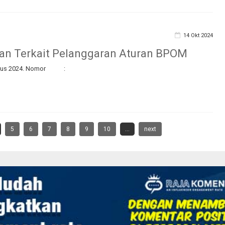
14 Okt 2024
an Terkait Pelanggaran Aturan BPOM
ustus 2024. Nomor :
5
6
7
8
9
10
...
next