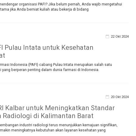
endengar organisasi PAFI? Jika belum pernah, Anda wajib mengetahui
utama jika Anda berniat kuliah atau bekerja di bidang
22 Okt 2024
I Pulau Intata untuk Kesehatan
at
rmasi Indonesia (PAFI) cabang Pulau Intata merupakan salah satu
i yang berperan penting dalam dunia farmasi di Indonesia.
20 Okt 2024
I Kalbar untuk Meningkatkan Standar
 Radiologi di Kalimantan Barat
kembangan industri radiologi terus menunjukkan kemajuan signifikan,
emakin meningkatnya kebutuhan akan layanan kesehatan yang