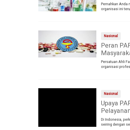
Pernahkan Anda m
organisasi ini ter
Nasional
Peran PAF
Masyarak
Persatuan Ahli Fa
organisasi profes
Nasional
Upaya PAR
Pelayanan
Di Indonesia, per
seiring dengan s