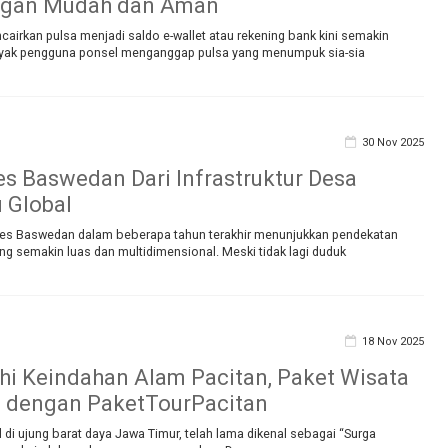
ngan Mudah dan Aman
airkan pulsa menjadi saldo e-wallet atau rekening bank kini semakin
nyak pengguna ponsel menganggap pulsa yang menumpuk sia-sia
30 Nov 2025
es Baswedan Dari Infrastruktur Desa
u Global
ies Baswedan dalam beberapa tahun terakhir menunjukkan pendekatan
g semakin luas dan multidimensional. Meski tidak lagi duduk
18 Nov 2025
hi Keindahan Alam Pacitan, Paket Wisata
a dengan PaketTourPacitan
il di ujung barat daya Jawa Timur, telah lama dikenal sebagai “Surga