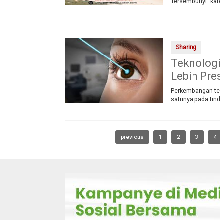
Tersembunyi” ka
Sharing
Teknologi
Lebih Pres
Perkembangan tek
satunya pada tin
previous
1
2
3
4