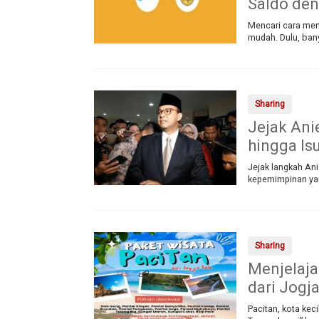
Saldo de
Mencari cara menc
mudah. Dulu, ba
Sharing
Jejak Ani
hingga Is
Jejak langkah An
kepemimpinan yan
Sharing
Menjelaja
dari Jogj
Pacitan, kota kec