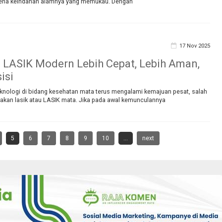
rena keindahan alamnya yang memukau. Dengan
17 Nov 2025
 LASIK Modern Lebih Cepat, Lebih Aman,
isi
nologi di bidang kesehatan mata terus mengalami kemajuan pesat, salah
dakan lasik atau LASIK mata. Jika pada awal kemunculannya
5
6
7
8
9
10
...
next