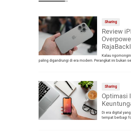
Sharing
Review iP
Overpower
RajaBack
Kalau ngomongin r
paling digandrungi di era modern. Perangkat ini bukan 
Sharing
Optimasi 
Keuntung
Di era digital ya
tempat berbagi fo