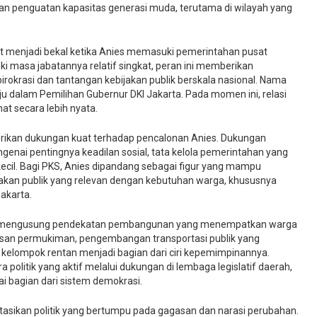
n penguatan kapasitas generasi muda, terutama di wilayah yang
ut menjadi bekal ketika Anies memasuki pemerintahan pusat
i masa jabatannya relatif singkat, peran ini memberikan
rasi dan tantangan kebijakan publik berskala nasional. Nama
ju dalam Pemilihan Gubernur DKI Jakarta. Pada momen ini, relasi
at secara lebih nyata.
erikan dukungan kuat terhadap pencalonan Anies. Dukungan
enai pentingnya keadilan sosial, tata kelola pemerintahan yang
kecil. Bagi PKS, Anies dipandang sebagai figur yang mampu
ijakan publik yang relevan dengan kebutuhan warga, khususnya
akarta.
n mengusung pendekatan pembangunan yang menempatkan warga
asan permukiman, pengembangan transportasi publik yang
ar kelompok rentan menjadi bagian dari ciri kepemimpinannya.
 politik yang aktif melalui dukungan di lembaga legislatif daerah,
 bagian dari sistem demokrasi.
asikan politik yang bertumpu pada gagasan dan narasi perubahan.