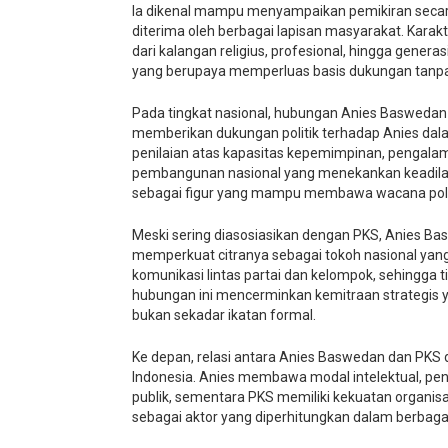
Ia dikenal mampu menyampaikan pemikiran secara
diterima oleh berbagai lapisan masyarakat. Karakt
dari kalangan religius, profesional, hingga genera
yang berupaya memperluas basis dukungan tanpa 
Pada tingkat nasional, hubungan Anies Basweda
memberikan dukungan politik terhadap Anies dala
penilaian atas kapasitas kepemimpinan, pengala
pembangunan nasional yang menekankan keadilan,
sebagai figur yang mampu membawa wacana politik
Meski sering diasosiasikan dengan PKS, Anies Baswe
memperkuat citranya sebagai tokoh nasional yang r
komunikasi lintas partai dan kelompok, sehingga ti
hubungan ini mencerminkan kemitraan strategis y
bukan sekadar ikatan formal.
Ke depan, relasi antara Anies Baswedan dan PKS di
Indonesia. Anies membawa modal intelektual, 
publik, sementara PKS memiliki kekuatan organisa
sebagai aktor yang diperhitungkan dalam berbagai 