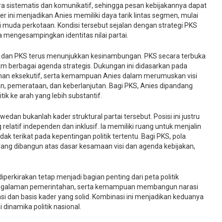
 sistematis dan komunikatif, sehingga pesan kebijakannya dapat
er ini menjadikan Anies memiliki daya tarik lintas segmen, mulai
si muda perkotaan. Kondisi tersebut sejalan dengan strategi PKS
mengesampingkan identitas nilai partai.
n dan PKS terus menunjukkan kesinambungan. PKS secara terbuka
m berbagai agenda strategis. Dukungan ini didasarkan pada
man eksekutif, serta kemampuan Anies dalam merumuskan visi
 pemerataan, dan keberlanjutan. Bagi PKS, Anies dipandang
 ke arah yang lebih substantif.
dan bukanlah kader struktural partai tersebut. Posisi ini justru
elatif independen dan inklusif. Ia memiliki ruang untuk menjalin
dak terikat pada kepentingan politik tertentu. Bagi PKS, pola
ang dibangun atas dasar kesamaan visi dan agenda kebijakan,
perkirakan tetap menjadi bagian penting dari peta politik
pengalaman pemerintahan, serta kemampuan membangun narasi
si dan basis kader yang solid. Kombinasi ini menjadikan keduanya
dinamika politik nasional.