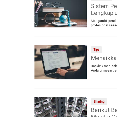
Sistem Pe
Lengkap 
Mengambil pendid
profesional sese
Tips
Menaikkan
Backlink merupak
Anda di mesin pe
Sharing
Berikut B
Melalui O