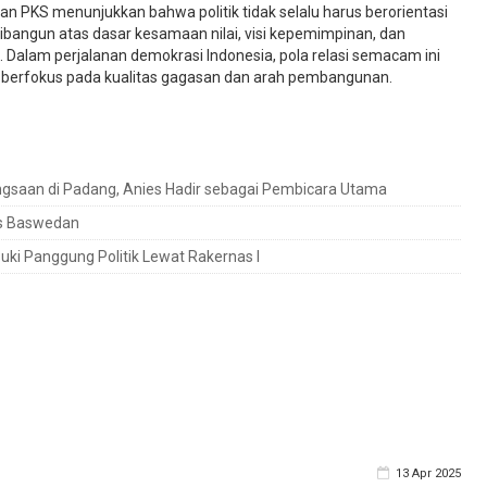
 PKS menunjukkan bahwa politik tidak selalu harus berorientasi
ibangun atas dasar kesamaan nilai, visi kepemimpinan, dan
Dalam perjalanan demokrasi Indonesia, pola relasi semacam ini
h berfokus pada kualitas gagasan dan arah pembangunan.
ngsaan di Padang, Anies Hadir sebagai Pembicara Utama
es Baswedan
ki Panggung Politik Lewat Rakernas I
13 Apr 2025