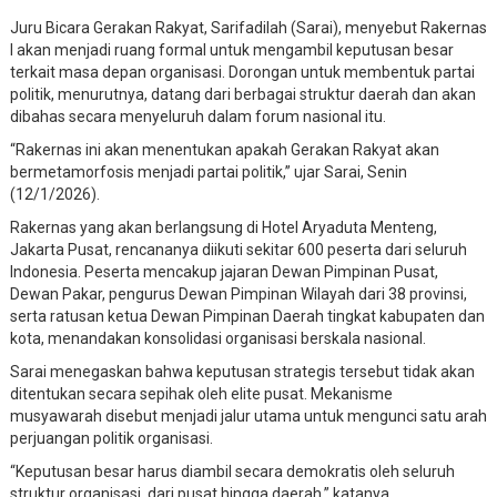
Juru Bicara Gerakan Rakyat, Sarifadilah (Sarai), menyebut Rakernas
I akan menjadi ruang formal untuk mengambil keputusan besar
terkait masa depan organisasi. Dorongan untuk membentuk partai
politik, menurutnya, datang dari berbagai struktur daerah dan akan
dibahas secara menyeluruh dalam forum nasional itu.
“Rakernas ini akan menentukan apakah Gerakan Rakyat akan
bermetamorfosis menjadi partai politik,” ujar Sarai, Senin
(12/1/2026).
Rakernas yang akan berlangsung di Hotel Aryaduta Menteng,
Jakarta Pusat, rencananya diikuti sekitar 600 peserta dari seluruh
Indonesia. Peserta mencakup jajaran Dewan Pimpinan Pusat,
Dewan Pakar, pengurus Dewan Pimpinan Wilayah dari 38 provinsi,
serta ratusan ketua Dewan Pimpinan Daerah tingkat kabupaten dan
kota, menandakan konsolidasi organisasi berskala nasional.
Sarai menegaskan bahwa keputusan strategis tersebut tidak akan
ditentukan secara sepihak oleh elite pusat. Mekanisme
musyawarah disebut menjadi jalur utama untuk mengunci satu arah
perjuangan politik organisasi.
“Keputusan besar harus diambil secara demokratis oleh seluruh
struktur organisasi, dari pusat hingga daerah,” katanya.