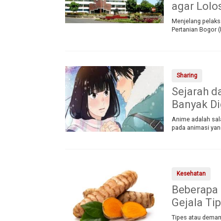
agar Lolo
Menjelang pelaksa
Pertanian Bogor 
Sharing
Sejarah d
Banyak D
Anime adalah sala
pada animasi yan
Kesehatan
Beberapa
Gejala Ti
Tipes atau demam 