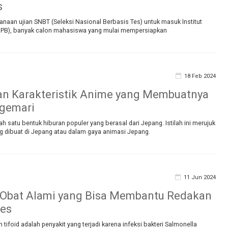
s
naan ujian SNBT (Seleksi Nasional Berbasis Tes) untuk masuk Institut
(IPB), banyak calon mahasiswa yang mulai mempersiapkan
18 Feb 2024
an Karakteristik Anime yang Membuatnya
igemari
h satu bentuk hiburan populer yang berasal dari Jepang. Istilah ini merujuk
g dibuat di Jepang atau dalam gaya animasi Jepang.
11 Jun 2024
 Obat Alami yang Bisa Membantu Redakan
pes
tifoid adalah penyakit yang terjadi karena infeksi bakteri Salmonella