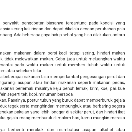
 penyakit, pengobatan biasanya tergantung pada kondisi yang
sia sering kali ringan dan dapat dikelola dengan perubahan pola
bang. Ada beberapa gaya hidup sehat yang bisa dilakukan, antara
makan makanan dalam porsi kecil tetapi sering, hindari makan
uk tidak melewatkan makan. Coba juga untuk meluangkan waktu
rsantai pada waktu makan untuk memberi tubuh waktu untuk
am atau sebelum tidur.
rena beberapa makanan bisa memperlambat pengosongan perut dan
ngurangi asupan atau hindari makanan seperti makanan pedas,
kanan berlemak misalnya keju penuh lemak, krim, kue, pai, kue
in seperti teh, kopi, minuman bersoda.
an. Pasalnya, postur tubuh yang buruk dapat memperburuk gejala
uduk tegak serta menghindari membungkuk atau berbaring segera
kan pakaian yang lebih longgar di sekitar perut, dan hindari ikat
 Jika gejala maag memburuk di malam hari, kamu mungkin merasa
nya berhenti merokok dan membatasi asupan alkohol atau