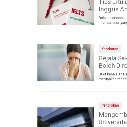
Tips Jit
Inggris A
Belajar bahasa In
internasional yan
Kesehatan
Gejala Sak
Boleh Di
Sakit kepala adal
merupakan masala
Pendidikan
Mengemba
Universit