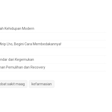
bah Kehidupan Modern
Mirip Lho, Begini Cara Membedakannya!
indar dari Kegemukan
nan Pemulihan dan Recovery
obat sakit maag
kefarmasian