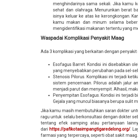
menghindarinya sama sekali. Jika kamu k
sehat dan olahraga. Menurunkan berat 
isinya keluar ke atas ke kerongkongan. 
kamu makan dan minum selama bebera
mengidentifikasi makanan tertentu yang me
Waspadai Komplikasi Penyakit Maag
Ada 3 komplikasi yang berkaitan dengan penyakit m
Esofagus Barret. Kondisi ini disebabkan 
yang menyebabkan perubahan pada sel-sel 
Stenosis Pilorus. Komplikasi ini terjadi k
sistem pencernaan. Pilorus adalah jalur an
menjadi parut dan menyempit. Alhasil, maka
Penyempitan Esofagus. Kondisi ini terjadi 
Gejala yang muncul biasanya berupa sulit m
Jika kamu masih membutuhkan saran dokter unt
ragu untuk selalu berkonsultasi dengan dokter 
tentang efek samping atau pertanyaan lain
dari
https://pafikotasimpangtigaredelong.org/
. L
farmasi yang terpercaya, seperti obat sakit ma