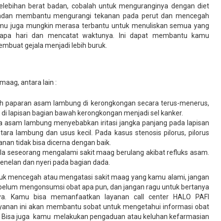
elebihan berat badan, cobalah untuk menguranginya dengan diet
badan membantu mengurangi tekanan pada perut dan mencegah
Kamu juga mungkin merasa terbantu untuk menuliskan semua yang
pa hari dan mencatat waktunya. Ini dapat membantu kamu
mbuat gejala menjadi lebih buruk.
aag, antara lain :
oleh paparan asam lambung di kerongkongan secara terus-menerus,
di lapisan bagian bawah kerongkongan menjadi sel kanker.
etika asam lambung menyebabkan iritasi jangka panjang pada lapisan
tara lambung dan usus kecil. Pada kasus stenosis pilorus, pilorus
nan tidak bisa dicerna dengan baik.
bila seseorang mengalami sakit maag berulang akibat refluks asam.
enelan dan nyeri pada bagian dada.
uk mencegah atau mengatasi sakit maag yang kamu alami, jangan
sebelum mengonsumsi obat apa pun, dan jangan ragu untuk bertanya
nya. Kamu bisa memanfaatkan layanan call center HALO PAFI
ayanan ini akan membantu sobat untuk mengetahui informasi obat
ag. Bisa juga kamu melakukan pengaduan atau keluhan kefarmasian