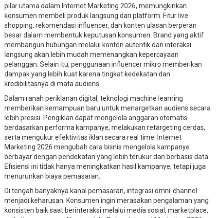
pilar utama dalam Internet Marketing 2026, memungkinkan
konsumen membeli produk langsung dari platform. Fitur live
shopping, rekomendasi influencer, dan konten ulasan berperan
besar dalam membentuk keputusan konsumen. Brand yang aktif
membangun hubungan melalui konten autentik dan interaksi
langsung akan lebih mudah memenangkan kepercayaan
pelanggan. Selain itu, penggunaan influencer mikro memberikan
dampak yang lebih kuat karena tingkat kedekatan dan
kredibilitasnya di mata audiens.
Dalam ranah periklanan digital, teknologi machine learning
memberikan kemampuan baru untuk menargetkan audiens secara
lebih presisi. Pengiklan dapat mengelola anggaran otomatis
berdasarkan performa kampanye, melakukan retargeting cerdas,
serta mengukur efektivitas iklan secara real time. Internet
Marketing 2026 mengubah cara bisnis mengelola kampanye
berbayar dengan pendekatan yang lebih terukur dan berbasis data.
Efisiensi ini tidak hanya meningkatkan hasil kampanye, tetapi juga
menurunkan biaya pemasaran.
Di tengah banyaknya kanal pemasaran, integrasi omni-channel
menjadi keharusan. Konsumen ingin merasakan pengalaman yang
konsisten baik saat berinteraksi melalui media sosial, marketplace,