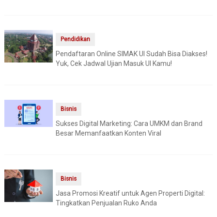
Pendidikan
Pendaftaran Online SIMAK UI Sudah Bisa Diakses!
Yuk, Cek Jadwal Ujian Masuk UI Kamu!
Bisnis
Sukses Digital Marketing: Cara UMKM dan Brand
Besar Memanfaatkan Konten Viral
Bisnis
Jasa Promosi Kreatif untuk Agen Properti Digital:
Tingkatkan Penjualan Ruko Anda