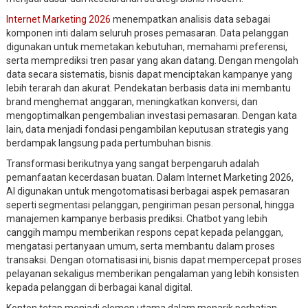
Internet Marketing 2026
menempatkan analisis data sebagai
komponen inti dalam seluruh proses pemasaran. Data pelanggan
digunakan untuk memetakan kebutuhan, memahami preferensi,
serta memprediksi tren pasar yang akan datang. Dengan mengolah
data secara sistematis, bisnis dapat menciptakan kampanye yang
lebih terarah dan akurat. Pendekatan berbasis data ini membantu
brand menghemat anggaran, meningkatkan konversi, dan
mengoptimalkan pengembalian investasi pemasaran. Dengan kata
lain, data menjadi fondasi pengambilan keputusan strategis yang
berdampak langsung pada pertumbuhan bisnis.
Transformasi berikutnya yang sangat berpengaruh adalah
pemanfaatan kecerdasan buatan. Dalam Internet Marketing 2026,
AI digunakan untuk mengotomatisasi berbagai aspek pemasaran
seperti segmentasi pelanggan, pengiriman pesan personal, hingga
manajemen kampanye berbasis prediksi. Chatbot yang lebih
canggih mampu memberikan respons cepat kepada pelanggan,
mengatasi pertanyaan umum, serta membantu dalam proses
transaksi. Dengan otomatisasi ini, bisnis dapat mempercepat proses
pelayanan sekaligus memberikan pengalaman yang lebih konsisten
kepada pelanggan di berbagai kanal digital.
Konten tetap menjadi elemen utama dalam menarik perhatian