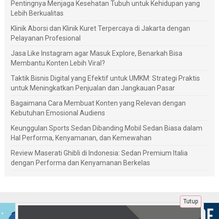
Pentingnya Menjaga Kesehatan Tubuh untuk Kehidupan yang
Lebih Berkualitas
Klinik Aborsi dan Klinik Kuret Terpercaya di Jakarta dengan
Pelayanan Profesional
Jasa Like Instagram agar Masuk Explore, Benarkah Bisa
Membantu Konten Lebih Viral?
Taktik Bisnis Digital yang Efektif untuk UMKM: Strategi Praktis
untuk Meningkatkan Penjualan dan Jangkauan Pasar
Bagaimana Cara Membuat Konten yang Relevan dengan
Kebutuhan Emosional Audiens
Keunggulan Sports Sedan Dibanding Mobil Sedan Biasa dalam
Hal Performa, Kenyamanan, dan Kemewahan
Review Maserati Ghibli di Indonesia: Sedan Premium Italia
dengan Performa dan Kenyamanan Berkelas
Tutup