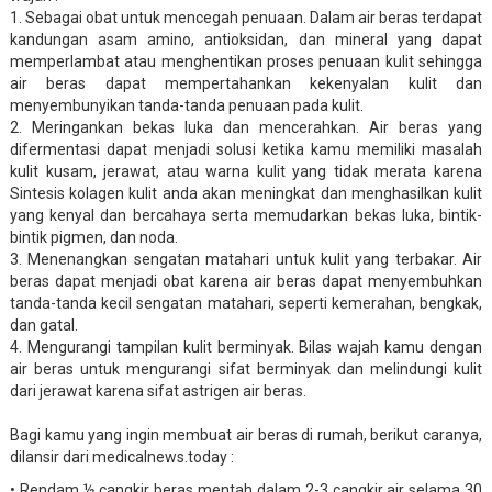
1. Sebagai obat untuk mencegah penuaan. Dalam air beras terdapat
kandungan asam amino, antioksidan, dan mineral yang dapat
memperlambat atau menghentikan proses penuaan kulit sehingga
air beras dapat mempertahankan kekenyalan kulit dan
menyembunyikan tanda-tanda penuaan pada kulit.
2. Meringankan bekas luka dan mencerahkan. Air beras yang
difermentasi dapat menjadi solusi ketika kamu memiliki masalah
kulit kusam, jerawat, atau warna kulit yang tidak merata karena
Sintesis kolagen kulit anda akan meningkat dan menghasilkan kulit
yang kenyal dan bercahaya serta memudarkan bekas luka, bintik-
bintik pigmen, dan noda.
3. Menenangkan sengatan matahari untuk kulit yang terbakar. Air
beras dapat menjadi obat karena air beras dapat menyembuhkan
tanda-tanda kecil sengatan matahari, seperti kemerahan, bengkak,
dan gatal.
4. Mengurangi tampilan kulit berminyak. Bilas wajah kamu dengan
air beras untuk mengurangi sifat berminyak dan melindungi kulit
dari jerawat karena sifat astrigen air beras.
Bagi kamu yang ingin membuat air beras di rumah, berikut caranya,
dilansir dari medicalnews.today :
• Rendam ½ cangkir beras mentah dalam 2-3 cangkir air selama 30