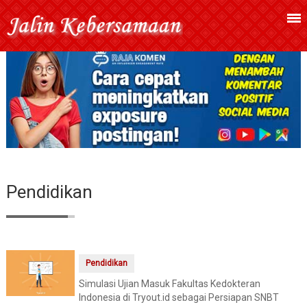
Pendidikan
Pendidikan
Simulasi Ujian Masuk Fakultas Kedokteran
Indonesia di Tryout.id sebagai Persiapan SNBT