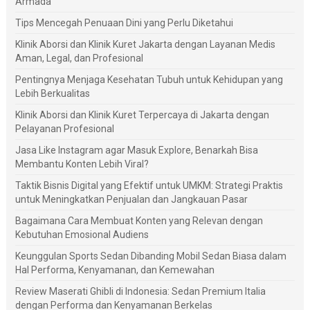
Armada
Tips Mencegah Penuaan Dini yang Perlu Diketahui
Klinik Aborsi dan Klinik Kuret Jakarta dengan Layanan Medis
Aman, Legal, dan Profesional
Pentingnya Menjaga Kesehatan Tubuh untuk Kehidupan yang
Lebih Berkualitas
Klinik Aborsi dan Klinik Kuret Terpercaya di Jakarta dengan
Pelayanan Profesional
Jasa Like Instagram agar Masuk Explore, Benarkah Bisa
Membantu Konten Lebih Viral?
Taktik Bisnis Digital yang Efektif untuk UMKM: Strategi Praktis
untuk Meningkatkan Penjualan dan Jangkauan Pasar
Bagaimana Cara Membuat Konten yang Relevan dengan
Kebutuhan Emosional Audiens
Keunggulan Sports Sedan Dibanding Mobil Sedan Biasa dalam
Hal Performa, Kenyamanan, dan Kemewahan
Review Maserati Ghibli di Indonesia: Sedan Premium Italia
dengan Performa dan Kenyamanan Berkelas