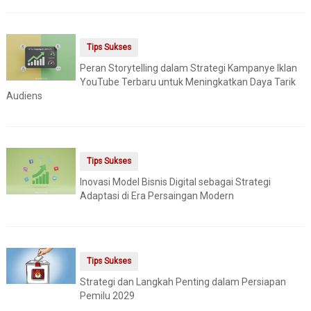
Tips Sukses
Peran Storytelling dalam Strategi Kampanye Iklan
YouTube Terbaru untuk Meningkatkan Daya Tarik
Audiens
Tips Sukses
Inovasi Model Bisnis Digital sebagai Strategi
Adaptasi di Era Persaingan Modern
Tips Sukses
Strategi dan Langkah Penting dalam Persiapan
Pemilu 2029