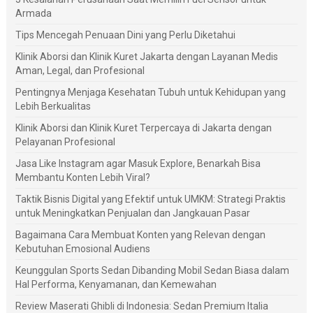
Armada
Tips Mencegah Penuaan Dini yang Perlu Diketahui
Klinik Aborsi dan Klinik Kuret Jakarta dengan Layanan Medis
Aman, Legal, dan Profesional
Pentingnya Menjaga Kesehatan Tubuh untuk Kehidupan yang
Lebih Berkualitas
Klinik Aborsi dan Klinik Kuret Terpercaya di Jakarta dengan
Pelayanan Profesional
Jasa Like Instagram agar Masuk Explore, Benarkah Bisa
Membantu Konten Lebih Viral?
Taktik Bisnis Digital yang Efektif untuk UMKM: Strategi Praktis
untuk Meningkatkan Penjualan dan Jangkauan Pasar
Bagaimana Cara Membuat Konten yang Relevan dengan
Kebutuhan Emosional Audiens
Keunggulan Sports Sedan Dibanding Mobil Sedan Biasa dalam
Hal Performa, Kenyamanan, dan Kemewahan
Review Maserati Ghibli di Indonesia: Sedan Premium Italia