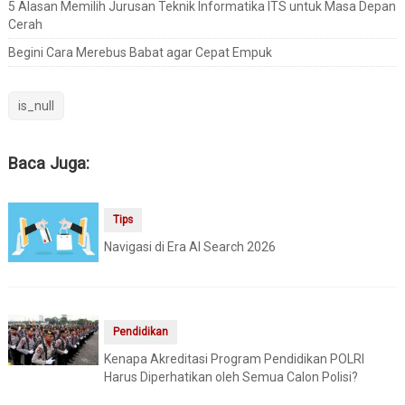
5 Alasan Memilih Jurusan Teknik Informatika ITS untuk Masa Depan
Cerah
Begini Cara Merebus Babat agar Cepat Empuk
is_null
Baca Juga:
Tips
Navigasi di Era AI Search 2026
Pendidikan
Kenapa Akreditasi Program Pendidikan POLRI
Harus Diperhatikan oleh Semua Calon Polisi?