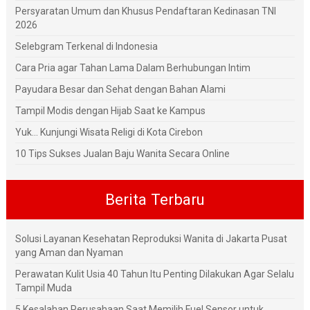
Persyaratan Umum dan Khusus Pendaftaran Kedinasan TNI
2026
Selebgram Terkenal di Indonesia
Cara Pria agar Tahan Lama Dalam Berhubungan Intim
Payudara Besar dan Sehat dengan Bahan Alami
Tampil Modis dengan Hijab Saat ke Kampus
Yuk... Kunjungi Wisata Religi di Kota Cirebon
10 Tips Sukses Jualan Baju Wanita Secara Online
Berita Terbaru
Solusi Layanan Kesehatan Reproduksi Wanita di Jakarta Pusat
yang Aman dan Nyaman
Perawatan Kulit Usia 40 Tahun Itu Penting Dilakukan Agar Selalu
Tampil Muda
5 Kesalahan Perusahaan Saat Memilih Fuel Sensor untuk