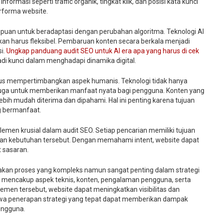
ormasi seperti traffic organik, tingkat klik, dan posisi kata kunci
rforma website.
mpuan untuk beradaptasi dengan perubahan algoritma. Teknologi AI
kan harus fleksibel. Pembaruan konten secara berkala menjadi
i.
Ungkap panduang audit SEO untuk AI era apa yang harus di cek
 kunci dalam menghadapi dinamika digital.
arus mempertimbangkan aspek humanis. Teknologi tidak hanya
 juga untuk memberikan manfaat nyata bagi pengguna. Konten yang
ih mudah diterima dan dipahami. Hal ini penting karena tujuan
 bermanfaat.
en krusial dalam audit SEO. Setiap pencarian memiliki tujuan
ngan kebutuhan tersebut. Dengan memahami intent, website dapat
t sasaran.
pakan proses yang kompleks namun sangat penting dalam strategi
s mencakup aspek teknis, konten, pengalaman pengguna, serta
lemen tersebut, website dapat meningkatkan visibilitas dan
ahwa penerapan strategi yang tepat dapat memberikan dampak
engguna.