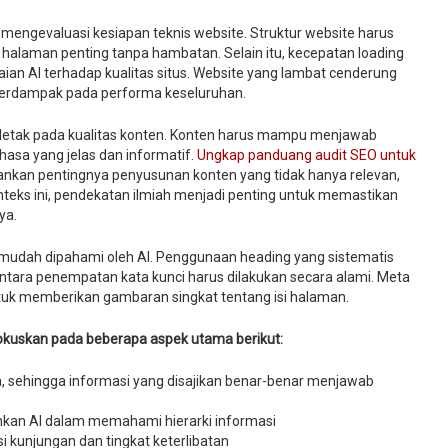
mengevaluasi kesiapan teknis website. Struktur website harus
alaman penting tanpa hambatan. Selain itu, kecepatan loading
ian AI terhadap kualitas situs. Website yang lambat cenderung
a berdampak pada performa keseluruhan.
letak pada kualitas konten. Konten harus mampu menjawab
asa yang jelas dan informatif.
Ungkap panduang audit SEO untuk
kan pentingnya penyusunan konten yang tidak hanya relevan,
onteks ini, pendekatan ilmiah menjadi penting untuk memastikan
ya.
gar mudah dipahami oleh AI. Penggunaan heading yang sistematis
ara penempatan kata kunci harus dilakukan secara alami. Meta
untuk memberikan gambaran singkat tentang isi halaman.
fokuskan pada beberapa aspek utama berikut:
, sehingga informasi yang disajikan benar-benar menjawab
kan AI dalam memahami hierarki informasi
i kunjungan dan tingkat keterlibatan