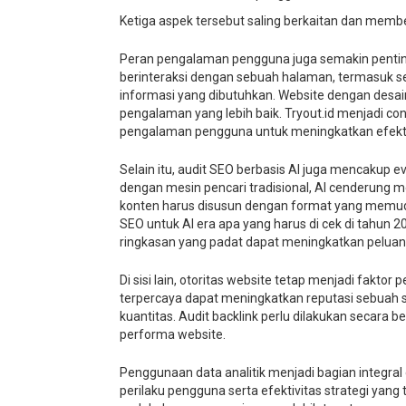
Ketiga aspek tersebut saling berkaitan dan memb
Peran pengalaman pengguna juga semakin penti
berinteraksi dengan sebuah halaman, termasuk
informasi yang dibutuhkan. Website dengan desai
pengalaman yang lebih baik. Tryout.id menjadi c
pengalaman pengguna untuk meningkatkan efekti
Selain itu, audit SEO berbasis AI juga mencakup ev
dengan mesin pencari tradisional, AI cenderung 
konten harus disusun dengan format yang memud
SEO untuk AI era apa yang harus di cek di tahun
ringkasan yang padat dapat meningkatkan peluang
Di sisi lain, otoritas website tetap menjadi faktor
terpercaya dapat meningkatkan reputasi sebuah s
kuantitas. Audit backlink perlu dilakukan secara
performa website.
Penggunaan data analitik menjadi bagian integ
perilaku pengguna serta efektivitas strategi yan