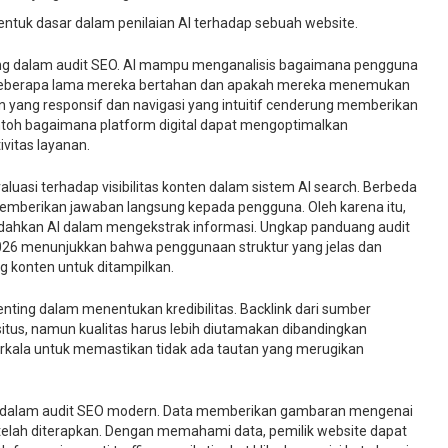
entuk dasar dalam penilaian AI terhadap sebuah website.
ng dalam audit SEO. AI mampu menganalisis bagaimana pengguna
 seberapa lama mereka bertahan dan apakah mereka menemukan
n yang responsif dan navigasi yang intuitif cenderung memberikan
ontoh bagaimana platform digital dapat mengoptimalkan
vitas layanan.
aluasi terhadap visibilitas konten dalam sistem AI search. Berbeda
memberikan jawaban langsung kepada pengguna. Oleh karena itu,
ahkan AI dalam mengekstrak informasi. Ungkap panduang audit
 2026 menunjukkan bahwa penggunaan struktur yang jelas dan
 konten untuk ditampilkan.
 penting dalam menentukan kredibilitas. Backlink dari sumber
itus, namun kualitas harus lebih diutamakan dibandingkan
 berkala untuk memastikan tidak ada tautan yang merugikan
ral dalam audit SEO modern. Data memberikan gambaran mengenai
g telah diterapkan. Dengan memahami data, pemilik website dapat