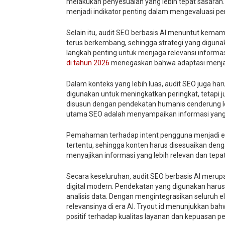
melakukan penyesuaian yang lebih tepat sasaran. Inf
menjadi indikator penting dalam mengevaluasi pe
Selain itu, audit SEO berbasis AI menuntut kema
terus berkembang, sehingga strategi yang diguna
langkah penting untuk menjaga relevansi informas
di tahun 2026
menegaskan bahwa adaptasi menjadi
Dalam konteks yang lebih luas, audit SEO juga h
digunakan untuk meningkatkan peringkat, tetapi
disusun dengan pendekatan humanis cenderung leb
utama SEO adalah menyampaikan informasi yang
Pemahaman terhadap intent pengguna menjadi elem
tertentu, sehingga konten harus disesuaikan de
menyajikan informasi yang lebih relevan dan tepa
Secara keseluruhan, audit SEO berbasis AI meru
digital modern. Pendekatan yang digunakan haru
analisis data. Dengan mengintegrasikan seluruh e
relevansinya di era AI. Tryout.id menunjukkan b
positif terhadap kualitas layanan dan kepuasan p