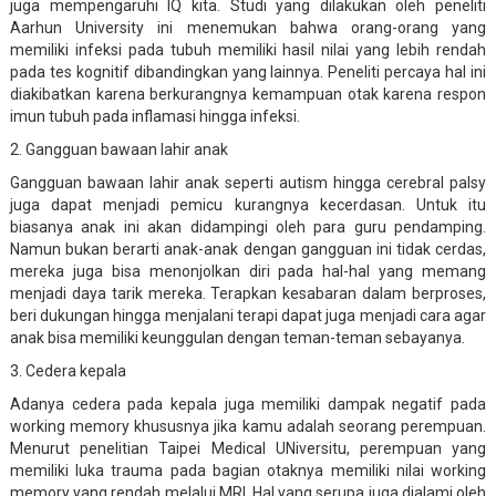
juga mempengaruhi IQ kita. Studi yang dilakukan oleh peneliti
Aarhun University ini menemukan bahwa orang-orang yang
memiliki infeksi pada tubuh memiliki hasil nilai yang lebih rendah
pada tes kognitif dibandingkan yang lainnya. Peneliti percaya hal ini
diakibatkan karena berkurangnya kemampuan otak karena respon
imun tubuh pada inflamasi hingga infeksi.
2. Gangguan bawaan lahir anak
Gangguan bawaan lahir anak seperti autism hingga cerebral palsy
juga dapat menjadi pemicu kurangnya kecerdasan. Untuk itu
biasanya anak ini akan didampingi oleh para guru pendamping.
Namun bukan berarti anak-anak dengan gangguan ini tidak cerdas,
mereka juga bisa menonjolkan diri pada hal-hal yang memang
menjadi daya tarik mereka. Terapkan kesabaran dalam berproses,
beri dukungan hingga menjalani terapi dapat juga menjadi cara agar
anak bisa memiliki keunggulan dengan teman-teman sebayanya.
3. Cedera kepala
Adanya cedera pada kepala juga memiliki dampak negatif pada
working memory khususnya jika kamu adalah seorang perempuan.
Menurut penelitian Taipei Medical UNiversitu, perempuan yang
memiliki luka trauma pada bagian otaknya memiliki nilai working
memory yang rendah melalui MRI. Hal yang serupa juga dialami oleh