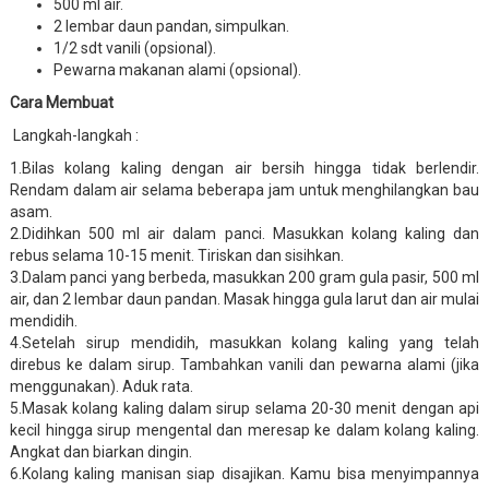
500 ml air.
2 lembar daun pandan, simpulkan.
1/2 sdt vanili (opsional).
Pewarna makanan alami (opsional).
Cara Membuat
Langkah-langkah :
1.Bilas kolang kaling dengan air bersih hingga tidak berlendir.
Rendam dalam air selama beberapa jam untuk menghilangkan bau
asam.
2.Didihkan 500 ml air dalam panci. Masukkan kolang kaling dan
rebus selama 10-15 menit. Tiriskan dan sisihkan.
3.Dalam panci yang berbeda, masukkan 200 gram gula pasir, 500 ml
air, dan 2 lembar daun pandan. Masak hingga gula larut dan air mulai
mendidih.
4.Setelah sirup mendidih, masukkan kolang kaling yang telah
direbus ke dalam sirup. Tambahkan vanili dan pewarna alami (jika
menggunakan). Aduk rata.
5.Masak kolang kaling dalam sirup selama 20-30 menit dengan api
kecil hingga sirup mengental dan meresap ke dalam kolang kaling.
Angkat dan biarkan dingin.
6.Kolang kaling manisan siap disajikan. Kamu bisa menyimpannya