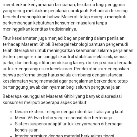
memberikan kenyamanan tambahan, terutama bagi pengguna
yang sering melakukan perjalanan jarak jauh. Kehadiran teknologi
tersebut menunjukkan bahwa Maserati tetap mampu mengikuti
perkembangan kebutuhan konsumen masa kini tanpa
meninggalkan identitas tradisionalnya.
Fitur keselamatan juga menjadi bagian penting dalam penilaian
terhadap Maserati Ghibli. Berbagai teknologi bantuan pengemudi
telah diterapkan untuk meningkatkan keamanan selama perjalanan.
Sistem pengereman canggih, kontrol stabilitas elektronik, sensor
parkir, dan berbagai fitur pendukung lainnya bekerja secara terpadu
untuk mengurangi risiko kecelakaan. Pendekatan ini menegaskan
bahwa performa tinggi harus selalu diimbangi dengan standar
keselamatan yang memadai agar pengalaman berkendara tetap
bertanggung jawab dan nyaman bagi seluruh pengguna jalan.
Beberapa keunggulan Maserati Ghibli yang banyak diapresiasi
konsumen meliputi beberapa aspek berikut:
Desain eksterior elegan dengan identitas Italia yang kuat.
Mesin V6 twin turbo yang responsif dan bertenaga.
Sistem suspensi adaptif untuk kenyamanan di berbagai
kondisi jalan.
Interior premium dengan material berkualitas tinggi.