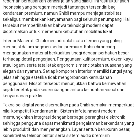
redaman berdasarkan kondisi jalan yang dilalui. Infrastruktur jalan
Indonesia yang beragam menjadi tantangan tersendiri bagi
kendaraan premium, namun Ghibli mampu menjaga stabilitas
sekaligus memberikan kenyamanan bagi seluruh penumpang. Hal
tersebut memperlihatkan bahwa teknologi modern dapat
dioptimalkan untuk memenuhi kebutuhan mobilitas lokal.
Interior Maserati Ghibli menjadi salah satu elemen yang paling
menonjol dalam segmen sedan premium. Kabin dirancang
menggunakan material berkualitas tinggi dengan perhatian besar
terhadap detail pengerjaan. Penggunaan kulit premium, aksen kayu
atau logam, serta tata letak ergonomis menciptakan suasana yang
elegan dan nyaman. Setiap komponen interior memiliki fungsi yang
jelas sehingga estetika tidak mengorbankan kemudahan
penggunaan. Filosofi tersebut menunjukkan bahwa kemewahan
sejati terletak pada keseimbangan antara keindahan visual dan
kenyamanan praktis.
Teknologi digital yang disematkan pada Ghibli semakin memperkuat
nilai kompetitif kendaraan ini. Sistem infotainment modern
memungkinkan integrasi dengan berbagai perangkat elektronik
sehingga pengguna dapat menikmati pengalaman berkendara yang
lebih produktif dan menyenangkan. Layar sentuh berukuran besar,
konektivitas telepon pintar, serta sistem audio premium