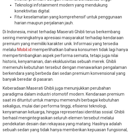
Teknologi infotainment modern yang mendukung
konektivitas digital.
Fitur keselamatan yang komprehensif untuk penggunaan
harian maupun perjalanan jauh.
Di Indonesia, minat terhadap Maserati Ghibli terus berkembang
seiring meningkatnya apresiasi masyarakat terhadap kendaraan
premium yang memiliki karakter unik. Informasi yang tersedia
melalui
Mobil.id
memperlihatkan bahwa konsumen tidak lagi hanya
mempertimbangkan aspek performa semata, tetapi juga nilai
historis, kenyamanan, dan eksklusivitas sebuah merek. Ghibli
memenuhi kebutuhan tersebut dengan menawarkan pengalaman
berkendara yang berbeda dari sedan premium konvensional yang
banyak beredar di pasaran.
Keberadaan Maserati Ghibli juga menunjukkan perubahan
paradigma dalam industri otomotif modern. Kendaraan premium
saat ini dituntut untuk mampu memenuhi berbagai kebutuhan
sekaligus, mulai dari performa tinggi, efisiensi teknologi,
kenyamanan keluarga, hingga representasi identitas sosial. Ghibli
berhasil mengintegrasikan seluruh elemen tersebut melalui
pendekatan desain dan rekayasa yang matang. Hasilnya adalah
sebuah sedan yang tidak hanya memberikan kepuasan fungsional,