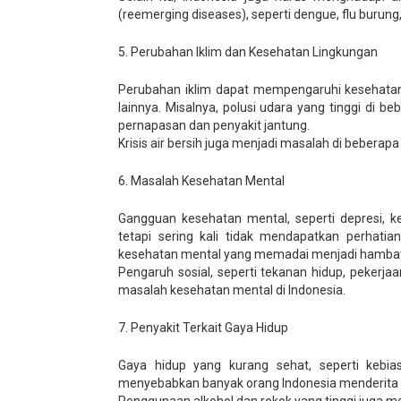
(reemerging diseases), seperti dengue, flu burung
5. Perubahan Iklim dan Kesehatan Lingkungan
Perubahan iklim dapat mempengaruhi kesehatan m
lainnya. Misalnya, polusi udara yang tinggi di 
pernapasan dan penyakit jantung.
Krisis air bersih juga menjadi masalah di beber
6. Masalah Kesehatan Mental
Gangguan kesehatan mental, seperti depresi, k
tetapi sering kali tidak mendapatkan perhatia
kesehatan mental yang memadai menjadi hambat
Pengaruh sosial, seperti tekanan hidup, pekerj
masalah kesehatan mental di Indonesia.
7. Penyakit Terkait Gaya Hidup
Gaya hidup yang kurang sehat, seperti kebiasa
menyebabkan banyak orang Indonesia menderita be
Penggunaan alkohol dan rokok yang tinggi juga me