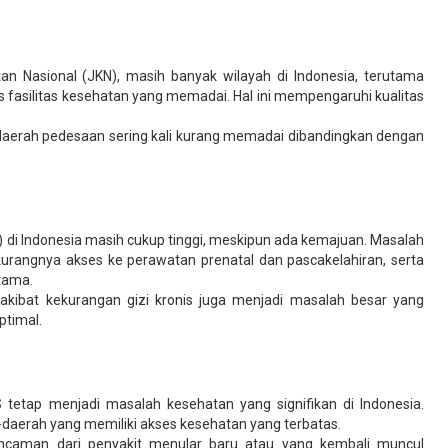
 Nasional (JKN), masih banyak wilayah di Indonesia, terutama
s fasilitas kesehatan yang memadai. Hal ini mempengaruhi kualitas
i daerah pedesaan sering kali kurang memadai dibandingkan dengan
) di Indonesia masih cukup tinggi, meskipun ada kemajuan. Masalah
 kurangnya akses ke perawatan prenatal dan pascakelahiran, serta
tama.
akibat kekurangan gizi kronis juga menjadi masalah besar yang
timal.
DS tetap menjadi masalah kesehatan yang signifikan di Indonesia.
-daerah yang memiliki akses kesehatan yang terbatas.
 ancaman dari penyakit menular baru atau yang kembali muncul