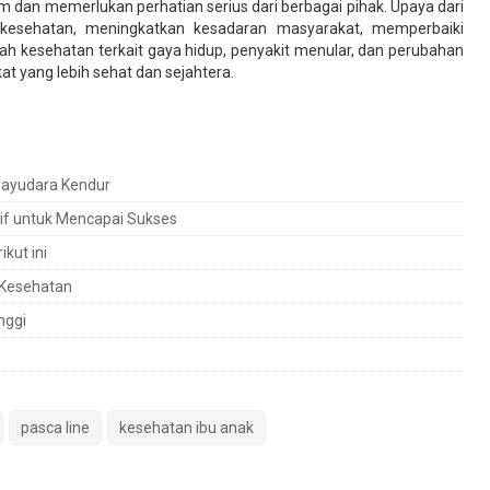
 dan memerlukan perhatian serius dari berbagai pihak. Upaya dari
kesehatan, meningkatkan kesadaran masyarakat, memperbaiki
ah kesehatan terkait gaya hidup, penyakit menular, dan perubahan
t yang lebih sehat dan sejahtera.
 Payudara Kendur
ktif untuk Mencapai Sukses
kut ini
 Kesehatan
nggi
pasca line
kesehatan ibu anak