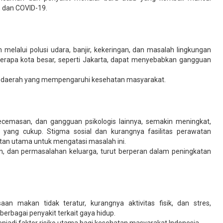
, dan COVID-19.
elalui polusi udara, banjir, kekeringan, dan masalah lingkungan
beberapa kota besar, seperti Jakarta, dapat menyebabkan gangguan
apa daerah yang mempengaruhi kesehatan masyarakat.
ecemasan, dan gangguan psikologis lainnya, semakin meningkat,
n yang cukup. Stigma sosial dan kurangnya fasilitas perawatan
an utama untuk mengatasi masalah ini.
aan, dan permasalahan keluarga, turut berperan dalam peningkatan
an makan tidak teratur, kurangnya aktivitas fisik, dan stres,
rbagai penyakit terkait gaya hidup.
njadi faktor risiko utama bagi kesehatan masyarakat Indonesia.